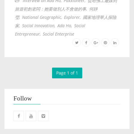
Interview on Ada Ho
,
Paxxioneer
,
從哈佛工廠妹到
旅遊初創老闆：她要做別人不會做的事
,
何靜
瑩
,
National Geographic
,
Explorer
,
國家地理華人探險
家
,
Social Innovation
,
Ada Ho
,
Social
Entrepreneur
,
Social Enterprise
Page 1 of 1
Follow