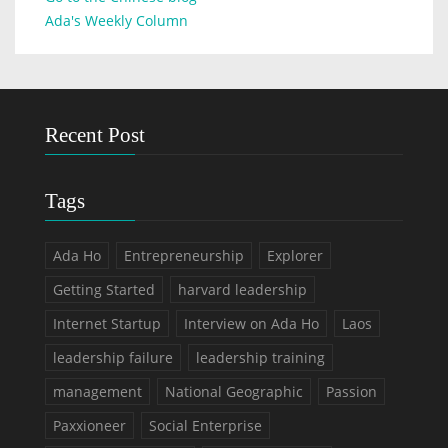
Ada's Weekly Column
Recent Post
Tags
Ada Ho
Entrepreneurship
Explorer
Getting Started
harvard leadership
Internet Startup
Interview on Ada Ho
Laos
leadership failure
leadership training
management
National Geographic
Passion
Paxxioneer
Social Enterprise