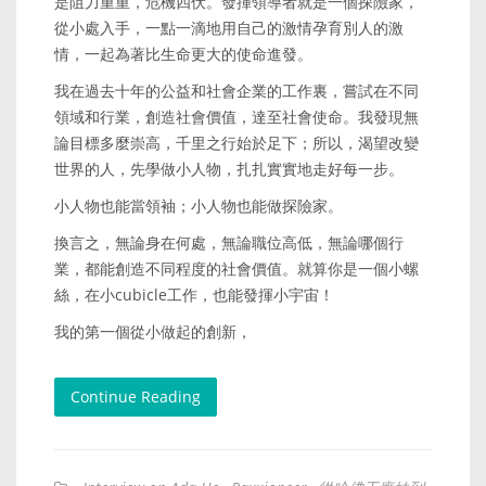
是阻力重重，危機四伏。發揮領導者就是一個探險家，
從小處入手，一點一滴地用自己的激情孕育別人的激
情，一起為著比生命更大的使命進發。
我在過去十年的公益和社會企業的工作裏，嘗試在不同
領域和行業，創造社會價值，達至社會使命。我發現無
論目標多麼崇高，千里之行始於足下；所以，渴望改變
世界的人，先學做小人物，扎扎實實地走好每一步。
小人物也能當領袖；小人物也能做探險家。
換言之，無論身在何處，無論職位高低，無論哪個行
業，都能創造不同程度的社會價值。就算你是一個小螺
絲，在小cubicle工作，也能發揮小宇宙！
我的第一個從小做起的創新，
Continue Reading