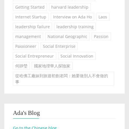
Getting Started
harvard leadership
Internet Startup
Interview on Ada Ho
Laos
leadership failure
leadership training
management
National Geographic
Passion
Paxxioneer
Social Enterprise
Social Entrepreneur
Social Innovation
何靜瑩
國家地理華人探險家
從哈佛工廠妹到旅遊初創老闆：她要做別人不會做的
事
Ada's Blog
Go to the Chinese blog