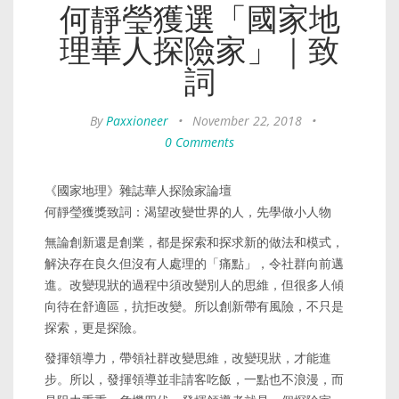
何靜瑩獲選「國家地
理華人探險家」｜致
詞
By
Paxxioneer
•
November 22, 2018
•
0 Comments
《國家地理》雜誌華人探險家論壇
何靜瑩獲獎致詞：渴望改變世界的人，先學做小人物
無論創新還是創業，都是探索和探求新的做法和模式，
解決存在良久但沒有人處理的「痛點」，令社群向前邁
進。改變現狀的過程中須改變別人的思維，但很多人傾
向待在舒適區，抗拒改變。所以創新帶有風險，不只是
探索，更是探險。
發揮領導力，帶領社群改變思維，改變現狀，才能進
步。所以，發揮領導並非請客吃飯，一點也不浪漫，而